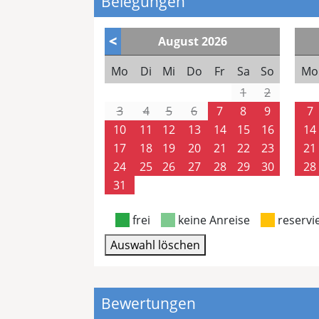
Belegungen
<
August
2026
Mo
Di
Mi
Do
Fr
Sa
So
Mo
1
2
3
4
5
6
7
8
9
7
10
11
12
13
14
15
16
14
17
18
19
20
21
22
23
21
24
25
26
27
28
29
30
28
31
frei
keine Anreise
reservi
Auswahl löschen
Bewertungen