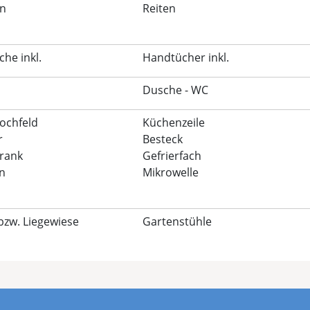
n
Reiten
he inkl.
Handtücher inkl.
Dusche - WC
ochfeld
Küchenzeile
r
Besteck
rank
Gefrierfach
n
Mikrowelle
bzw. Liegewiese
Gartenstühle